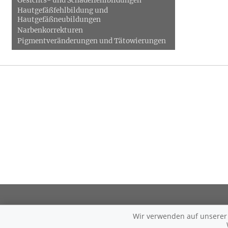
Gesichts- und Schädelfehlbildungen
Hautgefäßfehlbildung und
Hautgefäßneubildungen
Narbenkorrekturen
Pigmentveränderungen und Tätowierungen
Wir verwenden auf unserer W