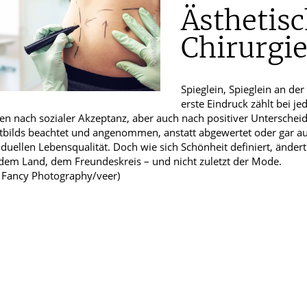
Datenschutzerklärung des Betreibers des Dienstes zu
Ästhetisc
Chirurgi
Männerkrankheiten
chlafmedizin
Spieglein, Spieglein an de
ten
erste Eindruck zählt bei j
en nach sozialer Akzeptanz, aber auch nach positiver Untersche
tbilds beachtet und angenommen, anstatt abgewertet oder gar au
iduellen Lebensqualität. Doch wie sich Schönheit definiert, änder
 dem Land, dem Freundeskreis – und nicht zuletzt der Mode.
: Fancy Photography/veer)