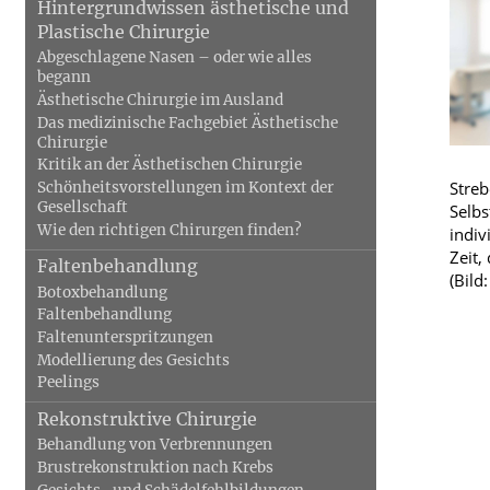
Hintergrundwissen ästhetische und
Plastische Chirurgie
Abgeschlagene Nasen – oder wie alles
Blut, Krebs und Infektionen
Neurologie
begann
Ästhetische Chirurgie im Ausland
Haut, Haare und Nägel
Schmerz- und S
Das medizinische Fachgebiet Ästhetische
Chirurgie
Psychische Erkrankungen
Frauenkrankhei
Kritik an der Ästhetischen Chirurgie
Streb
Schönheitsvorstellungen im Kontext der
Gesellschaft
Selbs
Wie den richtigen Chirurgen finden?
indiv
Zeit,
Faltenbehandlung
(Bild
Botoxbehandlung
Faltenbehandlung
Faltenunterspritzungen
Modellierung des Gesichts
Peelings
Rekonstruktive Chirurgie
Behandlung von Verbrennungen
Brustrekonstruktion nach Krebs